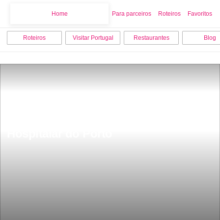
Home
Home
Para parceiros
Roteiros
Favoritos
Roteiros
Visitar Portugal
Restaurantes
Blog
Hospital de Santo AntÃ³nio Centro 
Hospitalar do Porto