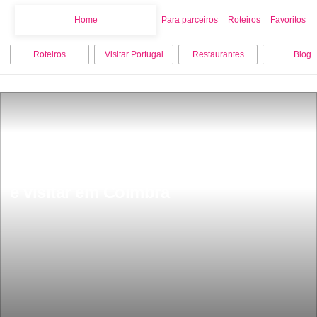
Home
Home
Para parceiros
Roteiros
Favoritos
Roteiros
Visitar Portugal
Restaurantes
Blog
As 15 melhores actividades para fazer 
e visitar em Coimbra