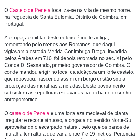
O
Castelo de Penela
localiza-se na vila de mesmo nome,
na freguesia de Santa Eufémia, Distrito de Coimbra, em
Portugal.
A ocupação militar deste outeiro é muito antiga,
remontando pelo menos aos Romanos, que daqui
vigiavam a estrada Mérida-Conímbriga-Braga. Invadida
pelos Árabes em 716, foi depois retomada no séc. XI pelo
Conde D. Sesnando, primeiro governador de Coimbra. O
conde mandou erigir no local da alcáçova um forte castelo,
que repovoou, nascendo assim um burgo cristão sob a
protecção das muralhas ameiadas. Deste povoamento
subsistem as sepulturas escavadas na rocha de desenho
antropomórfico.
O c
astelo de Penela
é uma fortaleza medieval de planta
irregular e recorte sinuoso, alongada no sentido Norte-Sul
aproveitando o escarpado natural, pelo que os panos de
muralha têm altura que varia entre 7 e 19 metros. Pertencia