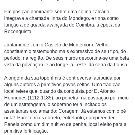
Em posição dominante sobre uma colina calcária,
integrava a chamada linha do Mondego, e tinha como
função a de guarda avançada de Coimbra, à época da
Reconquista.
Juntamente com o Castelo de Montemor-o-Velho,
constituem o testemunho mais expressivo de seu tipo, do
perí­odo, na região. De seus muros descortina-se uma bela
vista da povoação, e ao longe, a Leste, da serra da Lousã.
A origem da sua toponí­mia é controversa, atribuí­da por
alguns autores a primitivos povos celtas. Uma tradição
local refere que, quando da conquista por D. Afonso
Henriques (1112-1185), ao penetrar na povoação por meio
de um estratagema, o soberano teria incitado os
assaltantes exclamando: Coragem! Já estamos com o pé
nela!. Parece mais correto, entretanto, compreender
Penela como um diminuitivo de penha, local eleito para a
primitiva fortificação.