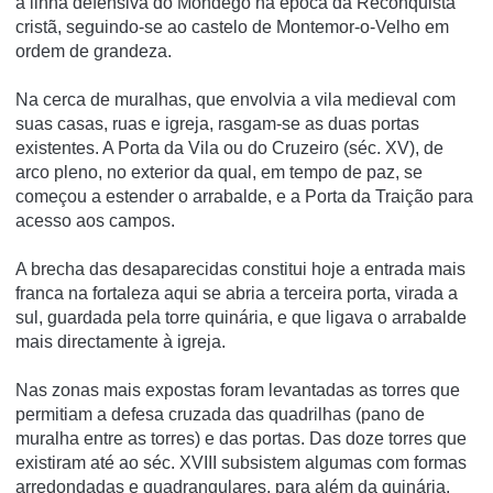
à linha defensiva do Mondego na época da Reconquista
cristã, seguindo-se ao castelo de Montemor-o-Velho em
ordem de grandeza.
Na cerca de muralhas, que envolvia a vila medieval com
suas casas, ruas e igreja, rasgam-se as duas portas
existentes. A Porta da Vila ou do Cruzeiro (séc. XV), de
arco pleno, no exterior da qual, em tempo de paz, se
começou a estender o arrabalde, e a Porta da Traição para
acesso aos campos.
A brecha das desaparecidas constitui hoje a entrada mais
franca na fortaleza aqui se abria a terceira porta, virada a
sul, guardada pela torre quinária, e que ligava o arrabalde
mais directamente à igreja.
Nas zonas mais expostas foram levantadas as torres que
permitiam a defesa cruzada das quadrilhas (pano de
muralha entre as torres) e das portas. Das doze torres que
existiram até ao séc. XVIII subsistem algumas com formas
arredondadas e quadrangulares, para além da quinária.