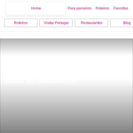
Home
Home
Para parceiros
Roteiros
Favoritos
Roteiros
Visitar Portugal
Restaurantes
Blog
Os 8 melhores pontos turisticos para 
visitar em SantarÃ©m