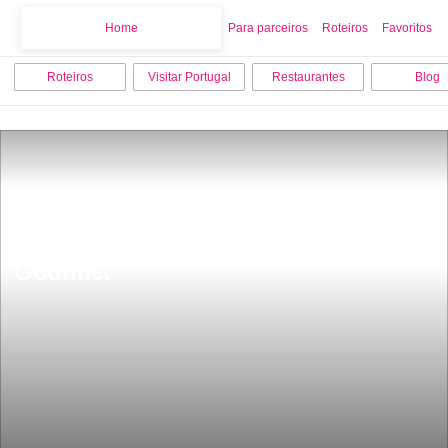
Home
Home
Para parceiros
Roteiros
Favoritos
Roteiros
Visitar Portugal
Restaurantes
Blog
Esta Ã© a melhor experiÃªncia 
restaurante de Lisboa Beco Cabaret 
Gourmet