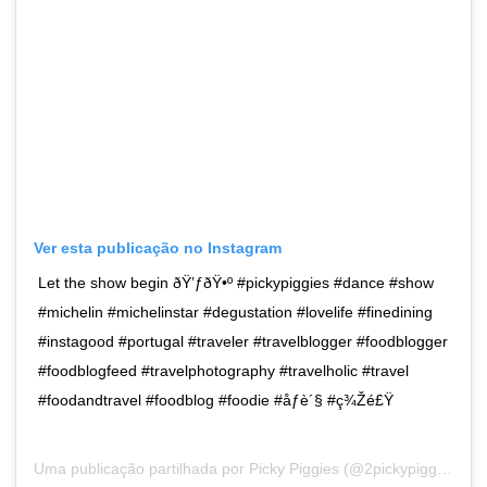
Ver esta publicação no Instagram
Let the show begin ðŸ’ƒðŸ•º #pickypiggies #dance #show
#michelin #michelinstar #degustation #lovelife #finedining
#instagood #portugal #traveler #travelblogger #foodblogger
#foodblogfeed #travelphotography #travelholic #travel
#foodandtravel #foodblog #foodie #åƒè´§ #ç¾Žé£Ÿ
Uma publicação partilhada por
Picky Piggies
(@2pickypiggies) a27 de Ago, 2018 às 2:10 PDT