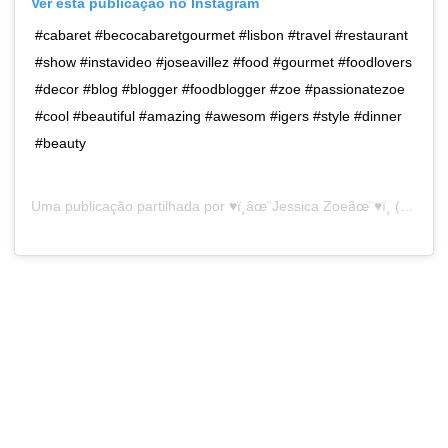
Ver esta publicação no Instagram
#cabaret #becocabaretgourmet #lisbon #travel #restaurant
#show #instavideo #joseavillez #food #gourmet #foodlovers
#decor #blog #blogger #foodblogger #zoe #passionatezoe
#cool #beautiful #amazing #awesom #igers #style #dinner
#beauty
Uma publicação partilhada por
♥ï¸âœ¨Jessica Zoeâœ¨♥ï¸
(@passionatezoe) a3 de Mar, 2019 às 12:33 PST