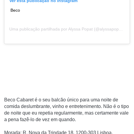
Ver esta publicação no Instagram
Beco
Uma publicação partilhada por
Alyssa Popat
(@alyssapopat) a8 de Jul, 2018 às 3:39 PDT
Beco Cabaret é o seu balcão único para uma noite de
comida deslumbrante, vinho e entretenimento.
Não é o tipo
de noite que eu repetia regularmente, mas certamente vale
a pena fazê-lo de vez em quando.
Morada:
R. Nova da Trindade 18, 1200-303 Lisboa,