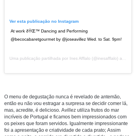
Ver esta publicação no Instagram
At work ðŸŒ™ Dancing and Performing
@becocabaretgourmet by @joseavillez Wed. to Sat. 9pm!
Uma publicação partilhada por
Ines Afflalo
(@inesafflalo) a9 de Mar, 2019 às 2:34 PST
O menu de degustação nunca é revelado de antemão,
então eu não vou estragar a surpresa se decidir comer lá,
mas, acredite, é delicioso.
Avillez utiliza frutos do mar
incríveis de Portugal e ficamos bem impressionados com
os peixes que foram servidos.
Igualmente impressionante
foi a apresentação e criatividade de cada prato;
Assim