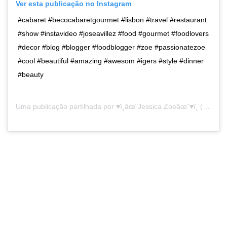
Ver esta publicação no Instagram
#cabaret #becocabaretgourmet #lisbon #travel #restaurant
#show #instavideo #joseavillez #food #gourmet #foodlovers
#decor #blog #blogger #foodblogger #zoe #passionatezoe
#cool #beautiful #amazing #awesom #igers #style #dinner
#beauty
Uma publicação partilhada por
♥ï¸âœ¨Jessica Zoeâœ¨♥ï¸
(@passionatezoe) a3 de Mar, 2019 às 12:33 PST