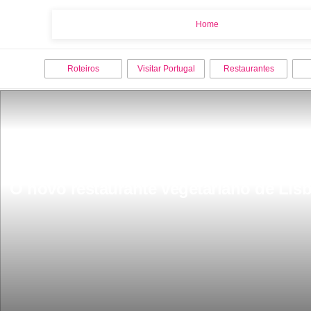
Home
Home
Roteiros
Visitar Portugal
Restaurantes
O novo restaurante vegetariano de Lis