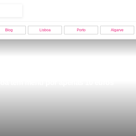
Blog
Lisboa
Porto
Algarve
boa tem menu por apenas 10 euros