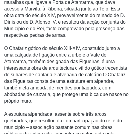
muralhas que ligava a Porta de Atamarma, que dava
acesso a Marvila, à Ribeira, situada junto ao Tejo. Esta
obra data do século XIV, provavelmente do reinado de D.
Dinis ou de D. Afonso IV, e resultou da acção conjunta do
Municí­pio e do Rei, facto comprovado pela presença das
respectivas pedras de armas.
O Chafariz gótico do século XIII-XIV, construído junto a
uma calçada de ligação entre a urbe e o Vale de
Atamarma, também designada das Figueiras, é uma
interessante obra de arquitectura civil do gótico trecentista
de silhares de cantaria e alvenaria de calcário.O Chafariz
das Figueiras consta de uma estrutura em alpendre,
também ela ameada de merlões pontiagudos, com
abóbadas de cruzaria, que protege uma bica que nasce no
próprio muro.
A estrutura alpendrada, assente sobre três arcos
quebrados, que resultou da comparticipação do rei e do
município – associação bastante comum nas obras
públicas da antiga vila-, encontra-se valorizada pela