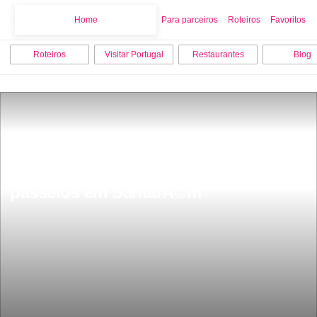
Home
Home
Para parceiros
Roteiros
Favoritos
Roteiros
Visitar Portugal
Restaurantes
Blog
Os 12 melhores pontos turisticos e 
passeios em SantarÃ©m