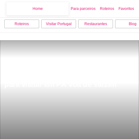
Home
Home
Para parceiros
Roteiros
Favoritos
Roteiros
Visitar Portugal
Restaurantes
Blog
Os 15 melhores pontos turisticos 
para visitar em PÃ³voa de Varzim