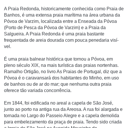
A Praia Redonda, historicamente conhecida como Praia de
Banhos, é uma extensa praia marí­tima na área urbana da
Póvoa de Varzim, localizada entre a Enseada da Póvoa
(Porto de Pesca da Póvoa de Varzim) e a Praia da
Salgueira. A Praia Redonda é uma praia bastante
frequentada de areia dourada com pouca penedaria visí­
vel.
É uma praia balnear histórica que tornou a Póvoa, em
pleno século XIX, na mais turí­stica das praias nortenhas.
Ramalho Ortigão, no livro As Praias de Portugal, diz que a
Póvoa é o caravansará dos habitantes do Minho, em uso
de banhos ou de ar do mar; que nenhuma outra praia
oferece tão variada concorrência.
Em 1844, foi edificada no areal a capela de São José,
junto ao porto na antiga rua da Areosa. A rua foi alargada e
tornada no Largo do Passeio Alegre e a capela demolida
para embelezamento da praça de praia. Tendo sido criada