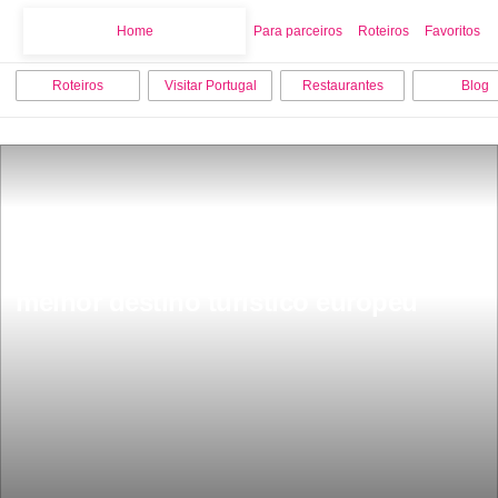
Home
Home
Para parceiros
Roteiros
Favoritos
Roteiros
Visitar Portugal
Restaurantes
Blog
ParabÃ©ns Pelo terceiro ano 
consecutivo Portugal foi eleito o 
melhor destino turistico europeu