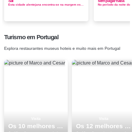
Sal
sem pagar nada
Esta cidade alentejana encontra-se na margem esquerda do rio Sado, pouco antes de se alargar num imenso estuário. O campo de baixa altitud...
Turismo em Portugal
Explora restaurantes museus hoteis e muito mais em Portugal
Visita
Visita
Os 10 melhores pontos turisticos para conhecer e visitar em Portalegre
Os 12 melhores locais para visitar em SantarÃ©m