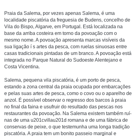
Praia da Salema, por vezes apenas Salema, é uma
localidade piscatória da freguesia de Budens, concelho de
Vila do Bispo, Algarve, em Portugal. Está localizada na
base da arriba costeira em torno da povoação com o
mesmo nome. A povoação apresenta marcas visí­veis da
sua ligação í s artes da pesca, com ruelas sinuosas entre
casas tradicionais pintadas de um branco. A povoação está
integrada no Parque Natural do Sudoeste Alentejano e
Costa Vicentina.
Salema, pequena vila piscatória, é um porto de pesca,
estando a zona central da praia ocupada por embarcações
e pelas suas artes de pesca, como o covo ou o aparelho de
anzol. É possí­vel observar o regresso dos barcos à praia
no final da faina e usufruir do resultado das pescas nos
restaurantes da povoação. Na Salema existem também ruí­
nas de uma u201cvillau201d romana e de uma fábrica de
conservas de peixe, o que testemunha uma longa tradição
piscatória. A praia tem um bonito passeio marginal e