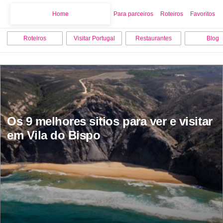
Home
Home
Para parceiros
Roteiros
Favoritos
Roteiros
Visitar Portugal
Restaurantes
Blog
Os 9 melhores sitios para ver e visitar 
em Vila do Bispo