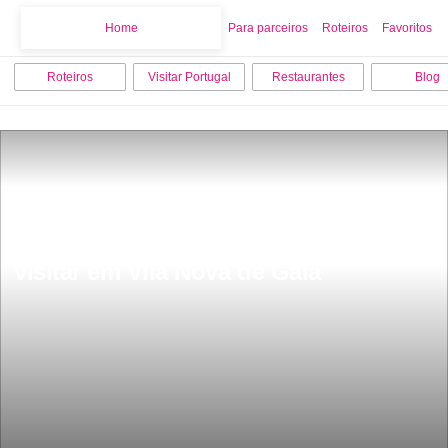
Home
Home
Para parceiros
Roteiros
Favoritos
Roteiros
Visitar Portugal
Restaurantes
Blog
Os 15 melhores sitios para ver e 
visitar em Vila Nova de Gaia