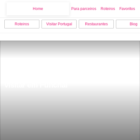
Home
Home
Para parceiros
Roteiros
Favoritos
Roteiros
Visitar Portugal
Restaurantes
Blog
As 15 melhores coisas para fazer e 
visitar em Funchal