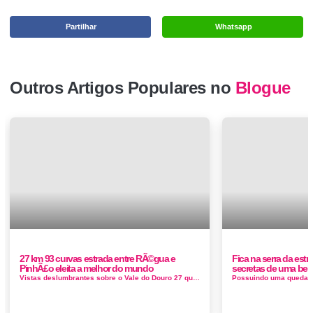
Partilhar
Whatsapp
Outros Artigos Populares no
Blogue
27 km 93 curvas estrada entre RÃ©gua e
Fica na serra da estr
PinhÃ£o eleita a melhor do mundo
secretas de uma belez
Vistas deslumbrantes sobre o Vale do Douro 27 quilómetros, 93 curvas e a EN222 foi considerada a melhor estrada do mundo, do Peso da ...