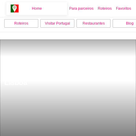
Home
Home
Para parceiros
Roteiros
Favoritos
Roteiros
Visitar Portugal
Restaurantes
Blog
Os 9 melhores locais para visitar em 
Lisboa