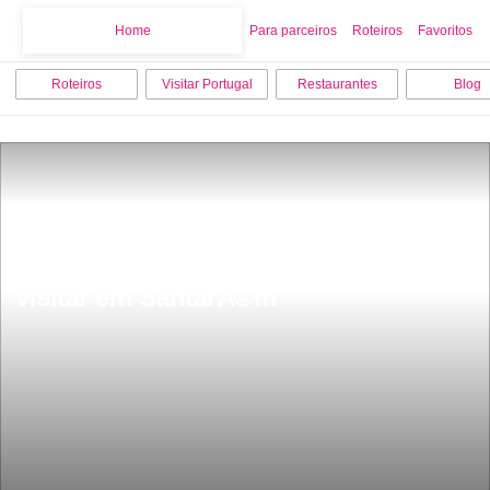
Home
Home
Para parceiros
Roteiros
Favoritos
Roteiros
Visitar Portugal
Restaurantes
Blog
Os 12 melhores sitios para ver e 
visitar em SantarÃ©m