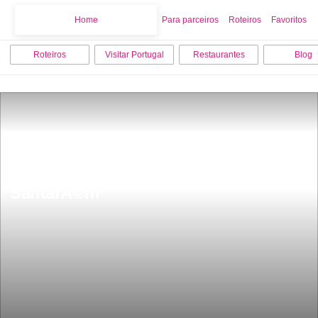
Home
Home
Para parceiros
Roteiros
Favoritos
Roteiros
Visitar Portugal
Restaurantes
Blog
Os 9 melhores locais para visitar em 
SantarÃ©m