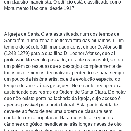
um claustro maneirista. O edifí­cio está classificado como
Monumento Nacional desde 1917.
A Igreja de Santa Clara está situada num dos termos de
Santarém, numa zona que ficava fora das muralhas. É um
templo do século XIII, mandado construir por D. Afonso III
(1248-1279) para a sua filha D. Leonor Afonso, que aí
professou.No século passado, durante os anos 40, sofreu
um polémico restauro que a despojou completamente de
todos os elementos decorativos, perdendo-se para sempre
um pouco da história artística e da evolução espacial do
templo durante várias gerações. No entanto, recuperou a
austeridade das regras da Ordem de Santa Clara. De notar
que não existe porta na fachada da igreja, cujo acesso é
apenas possível pela porta lateral. Esta particularidade
deve-se ao facto de ser uma ordem de clausura sem
contacto com a população.Na arquitectura, segue os
cânones do gótico mendicante: três longas naves de oito
tramos, transepto saliente e cabeceira com cinco capelas