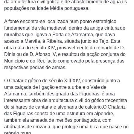
da arquitectura civil gótica e de abastecimento de água í s
populações na Idade Média portuguesa.
A fonte encontra-se localizada num ponto estratégico
fundamental da vila medieval, dentro da antiga cintura de
muralhas que ligava a Porta de Atamarma, que dava
acesso a Marvila, à Ribeira, situada junto ao Tejo. Esta
obra data do século XIV, provavelmente do reinado de D.
Dinis ou de D. Afonso IV, e resultou da acção conjunta do
Municí­pio e do Rei, facto comprovado pela presença das
respectivas pedras de armas.
O Chafariz gótico do século XIII-XIV, construído junto a
uma calçada de ligação entre a urbe e o Vale de
Atamarma, também designada das Figueiras, é uma
interessante obra de arquitectura civil do gótico trecentista
de silhares de cantaria e alvenaria de calcário.O Chafariz
das Figueiras consta de uma estrutura em alpendre,
também ela ameada de merlões pontiagudos, com
abóbadas de cruzaria, que protege uma bica que nasce no
próprio muro.