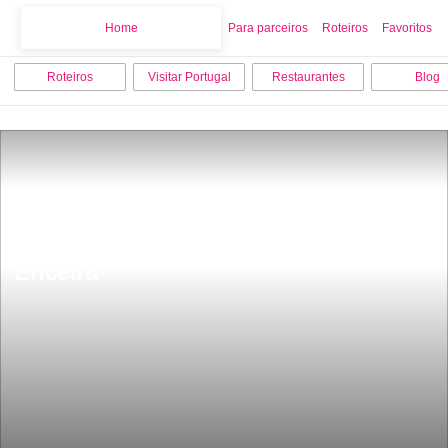
Home
Home
Para parceiros
Roteiros
Favoritos
Roteiros
Visitar Portugal
Restaurantes
Blog
Os 7 melhores locais para visitar em 
Ericeira