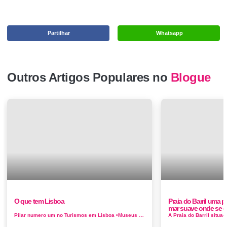
Partilhar
Whatsapp
Outros Artigos Populares no
Blogue
O que tem Lisboa
Praia do Barril uma p
mar suave onde se 
Pilar numero um no Turismos em Lisboa •Museus •Monumentos •Golfe •Náutica •Festivais musica •Festas da cidade &bu...