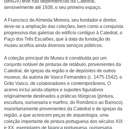
(MNGV) teve nas dependências da Catedral,
sensivelmente até 1938, o seu primeiro espaço.
A Francisco de Almeida Moreira, seu fundador e diretor,
deve-se a ampliação das coleções, bem como a conquista
progressiva das galerias do edifí­cio contí­guo à Catedral, o
Paço dos Três Escalões, que à data da fundação do
museu acolhia ainda diversos serviços públicos.
A coleção principal do Museu é constituí­da por um
conjunto notável de pinturas de retábulo, provenientes da
Catedral, de igrejas da região e de depósitos de outros
museus, da autoria de Vasco Fernandes (c. 1475-1542), o
Grão Vasco, de colaboradores e contemporâneos. O
acervo inclui ainda objetos e suportes figurativos
originalmente destinados a práticas litúrgicas (pintura,
escultura, ourivesaria e marfins, do Românico ao Barroco),
maioritariamente provenientes da Catedral e de igrejas da
região, a que acrescem peças de arqueologia, uma
coleção importante de pintura portuguesa dos séculos XIX
e XX, exemplares de faiança portuguesa, ourivesaria,