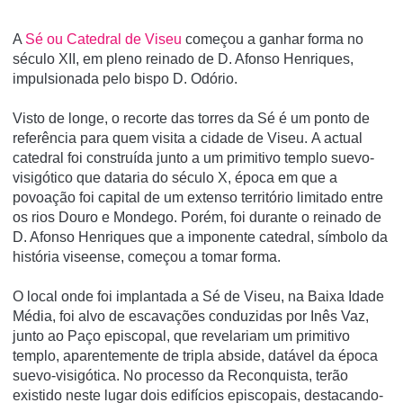
A
Sé ou Catedral de Viseu
começou a ganhar forma no
século XII, em pleno reinado de D. Afonso Henriques,
impulsionada pelo bispo D. Odório.
Visto de longe, o recorte das torres da Sé é um ponto de
referência para quem visita a cidade de Viseu. A actual
catedral foi construída junto a um primitivo templo suevo-
visigótico que dataria do século X, época em que a
povoação foi capital de um extenso território limitado entre
os rios Douro e Mondego. Porém, foi durante o reinado de
D. Afonso Henriques que a imponente catedral, símbolo da
história viseense, começou a tomar forma.
O local onde foi implantada a Sé de Viseu, na Baixa Idade
Média, foi alvo de escavações conduzidas por Inês Vaz,
junto ao Paço episcopal, que revelariam um primitivo
templo, aparentemente de tripla abside, datável da época
suevo-visigótica. No processo da Reconquista, terão
existido neste lugar dois edifí­cios episcopais, destacando-