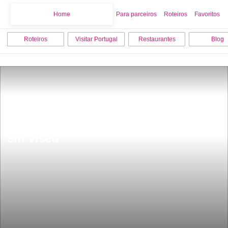
Home
Home
Para parceiros
Roteiros
Favoritos
Roteiros
Visitar Portugal
Restaurantes
Blog
Os 10 melhores lugares para visitar 
em Viseu