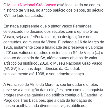
O
Museu Nacional Grão Vasco
está localizado no centro
histórico de Viseu, no antigo palácio dos bispos, do século
XVI, ao lado da catedral.
Em nada surpreende que o pintor Vasco Fernandes,
celebrizado no decurso dos séculos com o epí­teto Grão
Vasco, seja a referência maior, na designação e nos
conteúdos, do museu de Viseu. Fundado a 16 de Março de
1916, justamente com a finalidade de preservar e valorizar
u201cos valiosos quadros existentes na Sé de Viseu (...) o
tesouro do cabido da Sé, além doutros objetos de valor
artí­stico ou históricou201d, o Museu Nacional Grão Vasco
(MNGV) teve nas dependências da Catedral,
sensivelmente até 1938, o seu primeiro espaço.
A Francisco de Almeida Moreira, seu fundador e diretor,
deve-se a ampliação das coleções, bem como a conquista
progressiva das galerias do edifí­cio contí­guo à Catedral, o
Paço dos Três Escalões, que à data da fundação do
museu acolhia ainda diversos serviços públicos.