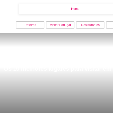
Home
Home
Roteiros
Visitar Portugal
Restaurantes
Os 10 melhores lugares para visitar em