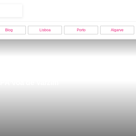
Blog
Lisboa
Porto
Algarve
 PÃ³voa de Varzim