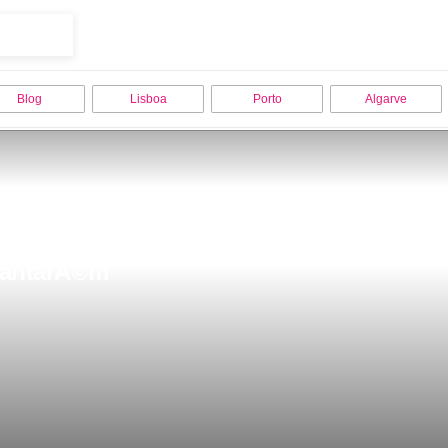
Blog
Lisboa
Porto
Algarve
 SantarÃ©m