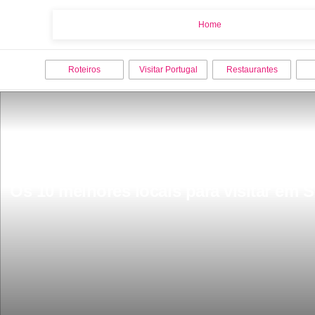
Home
Home
Roteiros
Visitar Portugal
Restaurantes
Os 10 melhores locais para visitar em