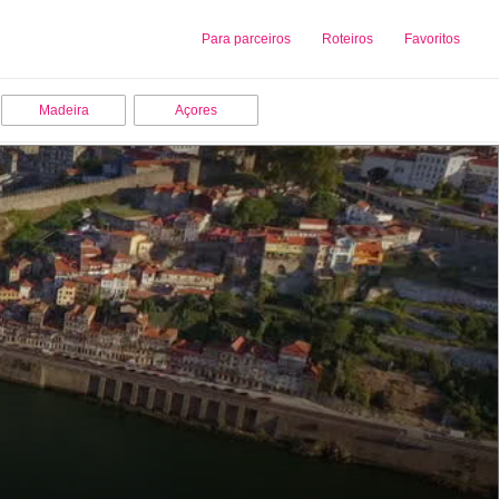
Sobre nós
Para parceiros
Adicionar uma Empresa
Roteiros
Favoritos
Madeira
Açores