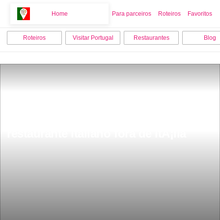
Home
Home
Para parceiros
Roteiros
Favoritos
Roteiros
Visitar Portugal
Restaurantes
Blog
Fica em Portugal Ã© o melhor 
restaurante Italiano fora de ItÃ¡lia