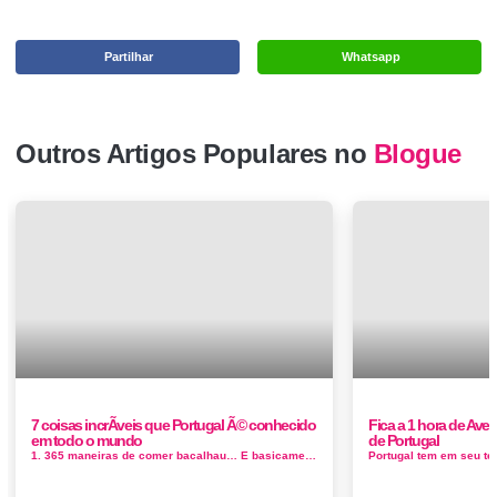
Partilhar
Whatsapp
Outros Artigos Populares no
Blogue
7 coisas incrÃ­veis que Portugal Ã© conhecido
Fica a 1 hora de Avei
em todo o mundo
de Portugal
1. 365 maneiras de comer bacalhau… E basicamente tudo mais! Começando com bacalhau salgado seco: bacalhau com natas (Bacalhau co...