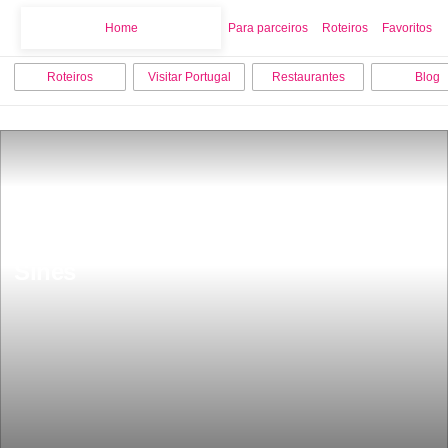
Home
Home
Para parceiros
Roteiros
Favoritos
Roteiros
Visitar Portugal
Restaurantes
Blog
Os 7 melhores locais para visitar em 
Sines