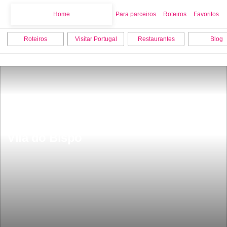
Home
Home
Para parceiros
Roteiros
Favoritos
Roteiros
Visitar Portugal
Restaurantes
Blog
Os 10 melhores locais para visitar em 
Vila do Bispo