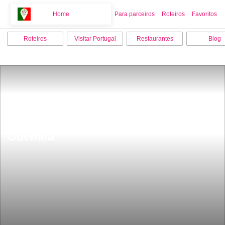
Home
Home
Para parceiros
Roteiros
Favoritos
Roteiros
Visitar Portugal
Restaurantes
Blog
Os 10 melhores locais para visitar em 
Odemira