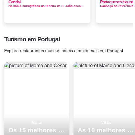
Candal
Portugueses e cust
Na bacia hidrográfica da Ribeira de S. João encaixa, entre outros, este anfiteatro onde se alojou o Candal e a sua ribeira. Es...
Turismo em Portugal
Explora restaurantes museus hoteis e muito mais em Portugal
Visita
Visita
Os 15 melhores locais para visitar em Tavira
As 10 melhores coisas para fazer e visitar em Aljezur