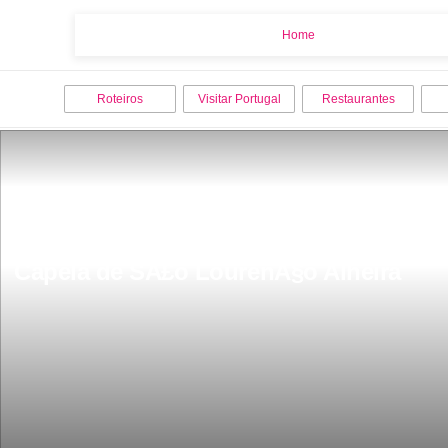
Home
Home
Roteiros
Visitar Portugal
Restaurantes
Capela de SÃ£o LourenÃ§o Alheira