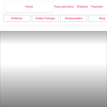
Home
Home
Para parceiros
Roteiros
Favoritos
Roteiros
Visitar Portugal
Restaurantes
Blog
TELEFÃRICO DA PENHA 
GUIMARÃES