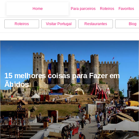
Home
Home
Para parceiros
Roteiros
Favoritos
Roteiros
Visitar Portugal
Restaurantes
Blog
15 melhores coisas para Fazer em 
Ãbidos