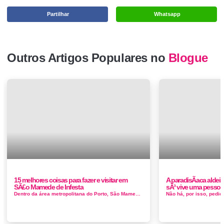
Partilhar
Whatsapp
Outros Artigos Populares no
Blogue
15 melhores coisas para fazer e visitar em
A paradisÃ­aca aldei
SÃ£o Mamede de Infesta
sÃ³ vive uma pessoa
Dentro da área metropolitana do Porto, São Mamede de Infesta é um pequeno pulo a norte desta fascinante cidade da UNESCO. N&...