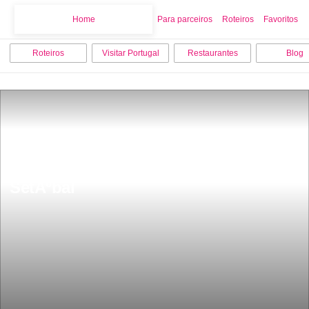
Home
Home
Para parceiros
Roteiros
Favoritos
Roteiros
Visitar Portugal
Restaurantes
Blog
Os 9 melhores locais para visitar em 
SetÃºbal