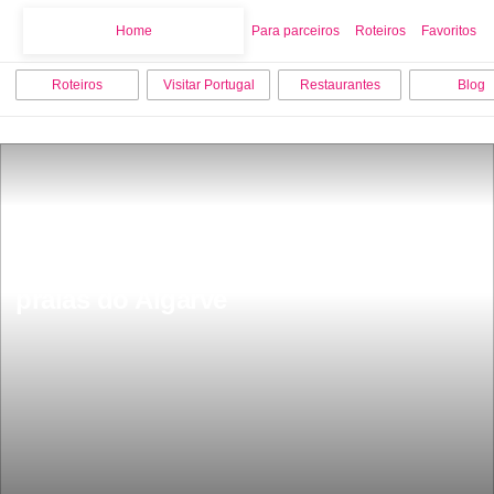
Home
Home
Para parceiros
Roteiros
Favoritos
Roteiros
Visitar Portugal
Restaurantes
Blog
MarÃ© vermelha interdita banhos em 
praias do Algarve