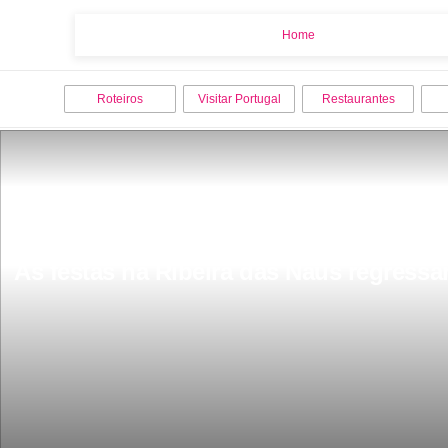
Home
Home
Roteiros
Visitar Portugal
Restaurantes
As festas na Ribeira das Naus regress