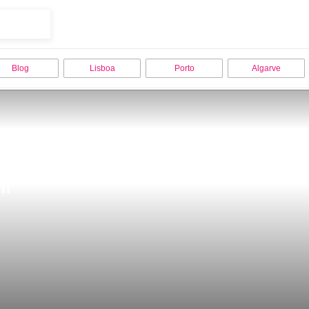
Blog
Lisboa
Porto
Algarve
am