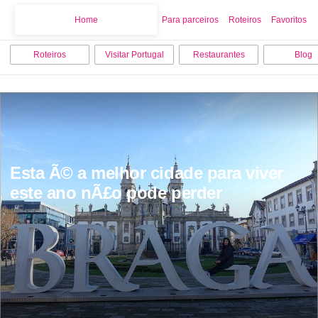
Home
Home
Para parceiros
Roteiros
Favoritos
Roteiros
Visitar Portugal
Restaurantes
Blog
Esta Ã© a melhor cidade para viver 
este ano nÃ£o pode perder