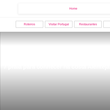
Home
Home
Roteiros
Visitar Portugal
Restaurantes
7 praia para conhecer na costa Alenteja