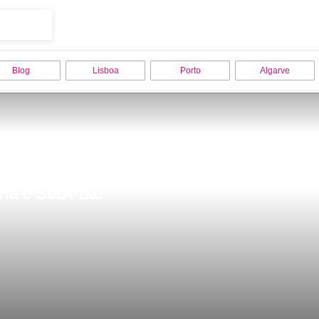
Blog
Lisboa
Porto
Algarve
na e SetÃºbal