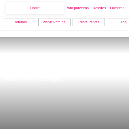
Home
Home
Para parceiros
Roteiros
Favoritos
Roteiros
Visitar Portugal
Restaurantes
Blog
11 coisas que vais sentir falta quando 
saires de Portugal