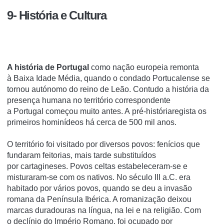
9- História e Cultura
A história de Portugal
como
nação
europeia
remonta
à
Baixa Idade Média
, quando o
condado Portucalense
se
tornou autónomo do
reino de Leão
. Contudo a
história
da
presença humana no território correspondente
a
Portugal
começou muito antes. A
pré-história
regista os
primeiros
hominídeos
há cerca de 500 mil anos.
O território foi visitado por diversos povos:
fenícios
que
fundaram
feitorias
, mais tarde substituídos
por
cartagineses
. Povos
celtas
estabeleceram-se e
misturaram-se com os nativos. No
século III a.C.
era
habitado por
vários povos
, quando se deu a
invasão
romana da Península Ibérica
. A romanização deixou
marcas duradouras na
língua
, na
lei
e na
religião
. Com
o
declínio do Império Romano
, foi ocupado por