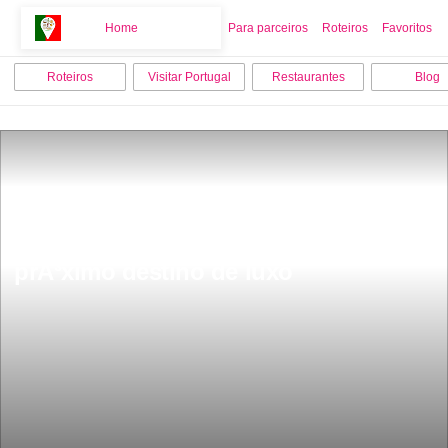
Home
Home
Para parceiros
Roteiros
Favoritos
Roteiros
Visitar Portugal
Restaurantes
Blog
O interior de Portugal vai ser o 
prÃ³ximo destino de luxo