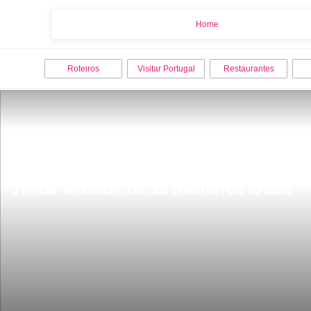
Home
Home
Roteiros
Visitar Portugal
Restaurantes
Visitar Museus os 15 melhores locais