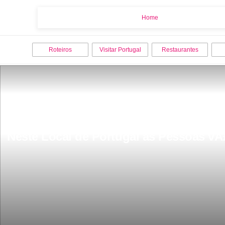
Home
Home
Roteiros
Visitar Portugal
Restaurantes
Neste Local de Portugal as Pessoas vÃ