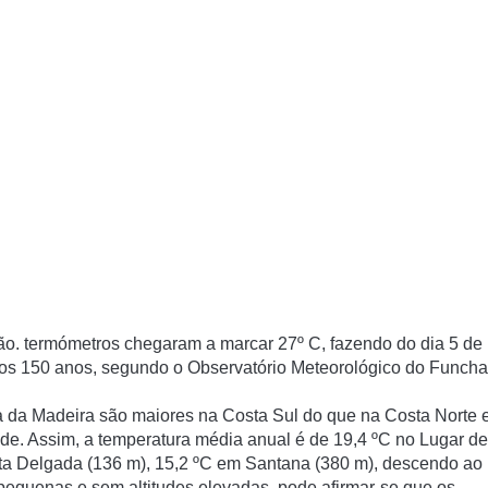
ão. termómetros chegaram a marcar 27º C, fazendo do dia 5 de
os 150 anos, segundo o Observatório Meteorológico do Funcha
ha da Madeira são maiores na Costa Sul do que na Costa Norte 
tude. Assim, a temperatura média anual é de 19,4 ºC no Lugar de
nta Delgada (136 m), 15,2 ºC em Santana (380 m), descendo ao
, pequenas e sem altitudes elevadas, pode afirmar-se que os