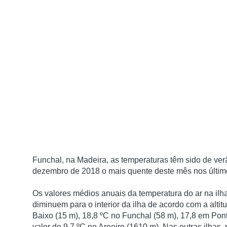
Funchal, na Madeira, as temperaturas têm sido de ver
dezembro de 2018 o mais quente deste mês nos últim
Os valores médios anuais da temperatura do ar na il
diminuem para o interior da ilha de acordo com a alti
Baixo (15 m), 18,8 ºC no Funchal (58 m), 17,8 em Po
valor de 9,7 ºC no Areeiro (1610 m). Nas outras ilhas