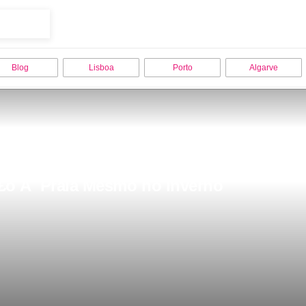
Blog
Lisboa
Porto
Algarve
£o Ã  Praia Mesmo no Inverno