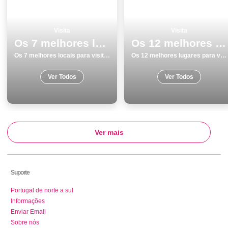
Visita
Visita
Os 7 melhores locais para visitar na Ilha de SÃ£o Miguel
Os 12 melhores lugares para visitar em PÃ³voa de Varzim
Os 7 melhores locais para visitar na Ilha de SÃ£o Miguel
Os 12 melhores lugares para visitar em PÃ³voa de Varzim
Ver Todos
Ver Todos
Ver mais
Suporte
Portugal de norte a sul
Informações
Enviar Email
Sobre nós