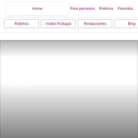
Home
Home
Para parceiros
Roteiros
Favoritos
Roteiros
Visitar Portugal
Restaurantes
Blog
Alerta Voos para uma das melhores 
ilhas de Portugal estÃ£o a 9 euros 
AÃ§ores