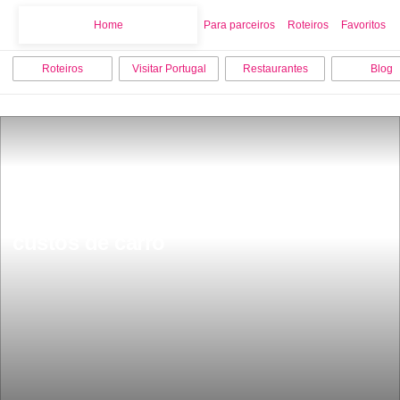
Home
Home
Para parceiros
Roteiros
Favoritos
Roteiros
Visitar Portugal
Restaurantes
Blog
Lisboa Algarve com menos 5 euros 
custos de carro