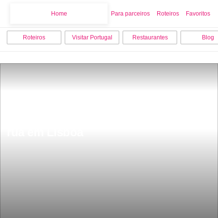
Home
Home
Para parceiros
Roteiros
Favoritos
Roteiros
Visitar Portugal
Restaurantes
Blog
Os melhores mercados de comida de 
rua em Lisboa