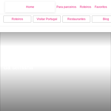
Home
Home
Para parceiros
Roteiros
Favoritos
Roteiros
Visitar Portugal
Restaurantes
Blog
Prepare-se vem ai chuva Para o inicio 
da semana