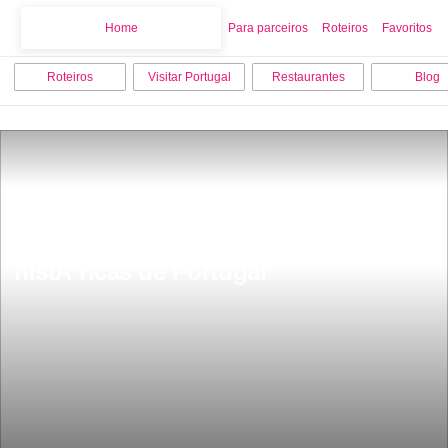
Home
Home
Para parceiros
Roteiros
Favoritos
Roteiros
Visitar Portugal
Restaurantes
Blog
As mais belas cidades e vilas 
histÃ³ricas de Portugal