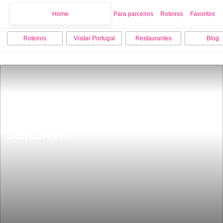
Home
Home
Para parceiros
Roteiros
Favoritos
Roteiros
Visitar Portugal
Restaurantes
Blog
Igreja de Santa Maria de Marvila 
SantarÃ©m 