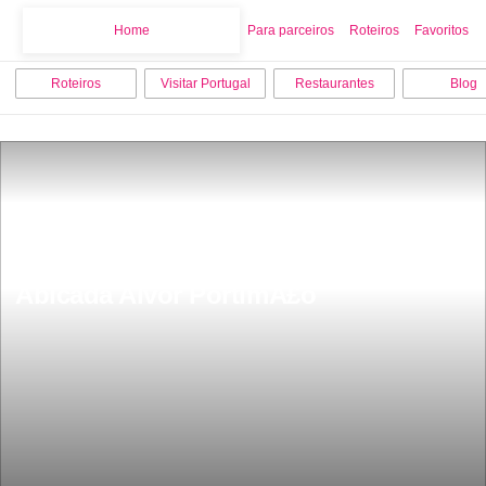
Home
Home
Para parceiros
Roteiros
Favoritos
Roteiros
Visitar Portugal
Restaurantes
Blog
EstaÃ§Ã£o Romana da Quinta da 
Abicada Alvor PortimÃ£o