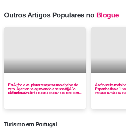
Outros Artigos Populares no
Blogue
EstÃ¡ frio e vai piorar temperaturas abaixo de
Ã a fronteira mais bo
zero jÃ¡ amanha agravando a sensaÃ§Ã£o
Espanha fica a 1 ho
tÃ©rmica de - 0
As temperaturas vão mesmo chegar aos zero graus em vários pontos do País e os termómetros descer até valores negati...
Turismo em Portugal