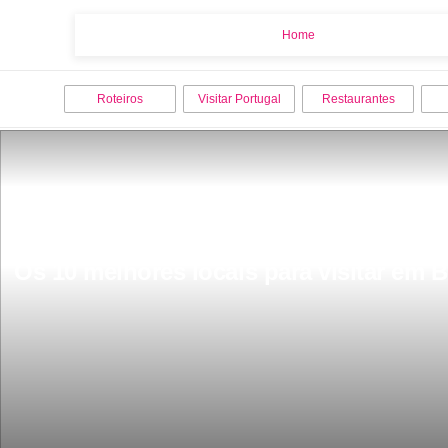
Home
Home
Roteiros
Visitar Portugal
Restaurantes
Os 10 melhores locais para visitar em B