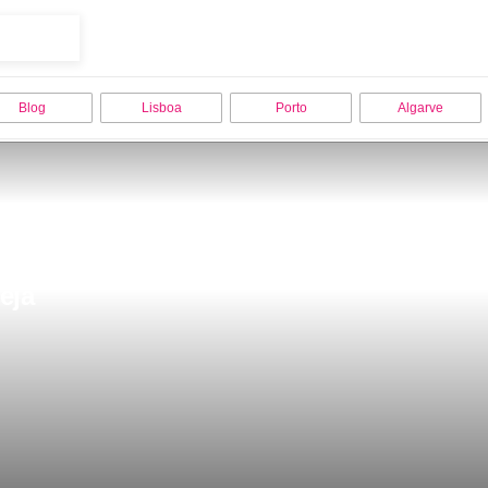
Blog
Lisboa
Porto
Algarve
eja