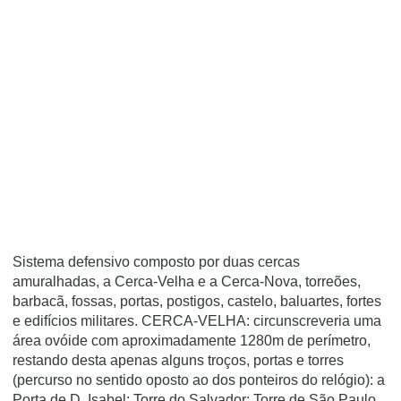
Sistema defensivo composto por duas cercas
amuralhadas, a Cerca-Velha e a Cerca-Nova, torreões,
barbacã, fossas, portas, postigos, castelo, baluartes, fortes
e edifícios militares. CERCA-VELHA: circunscreveria uma
área ovóide com aproximadamente 1280m de perímetro,
restando desta apenas alguns troços, portas e torres
(percurso no sentido oposto ao dos ponteiros do relógio): a
Porta de D. Isabel; Torre do Salvador; Torre de São Paulo