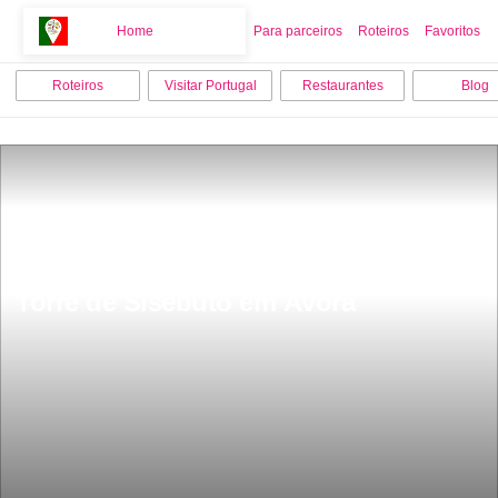
Home
Home
Para parceiros
Roteiros
Favoritos
Roteiros
Visitar Portugal
Restaurantes
Blog
Torre de Sisebuto em Ãvora