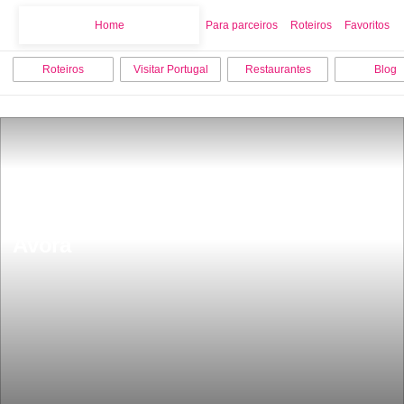
Home
Home
Para parceiros
Roteiros
Favoritos
Roteiros
Visitar Portugal
Restaurantes
Blog
Chafariz da PraÃ§a do Giraldo em 
Ãvora