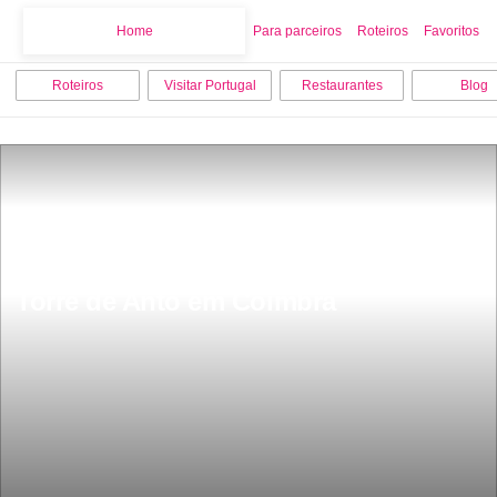
Home
Home
Para parceiros
Roteiros
Favoritos
Roteiros
Visitar Portugal
Restaurantes
Blog
Torre de Anto em Coimbra