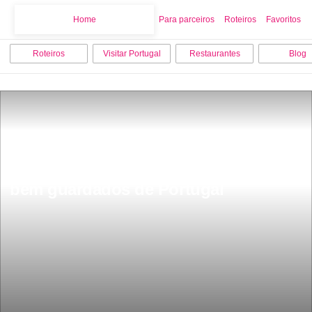
Home
Home
Para parceiros
Roteiros
Favoritos
Roteiros
Visitar Portugal
Restaurantes
Blog
Lagoa verde turquesa fica 2 horas de 
Lisboa Ã© um dos segredos mais 
bem guardados de Portugal