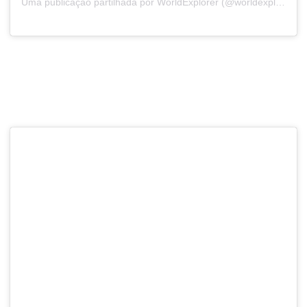
Uma publicação partilhada por WorldExplorer (@worldexplorerpt)