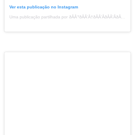
Ver esta publicação no Instagram
Uma publicação partilhada por ðÂÂ‘³ðÂÂ’Â†ðÂÂ’ÂðÂÂ’ÂðÂÂ’Â‚ðÂÂ’Â“ðÂÂ’Â…ðÂÂ’Â ðÂÂ‘ªðÂÂ’ÂðÂÂ’Â“ðÂÂ’Â“ðÂÂ’Â†ðÂÂ’ÂŠðÂÂ’Â‚ (@lcorreia__)