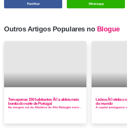
Partilhar
Whatsapp
Outros Artigos Populares no
Blogue
Tem apenas 150 habitantes Ã© a aldeia mais
Lisboa Ã© eleita o m
bonita do norte de Portugal
do mundo
Na margem sul da Albufeira do Alto Rabagão encontra-se Vilarinho de Negrões, uma das aldeias mais pitorescas de toda a região, pe...