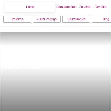
Home
Home
Para parceiros
Roteiros
Favoritos
Roteiros
Visitar Portugal
Restaurantes
Blog
Castelo de Monsanto concelho de 
Idanha a Nova