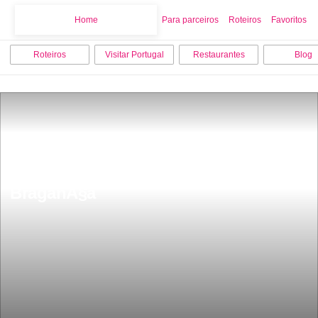
Home
Home
Para parceiros
Roteiros
Favoritos
Roteiros
Visitar Portugal
Restaurantes
Blog
BasiÂ­lica de Santo Cristo do Outeiro 
BraganÃ§a