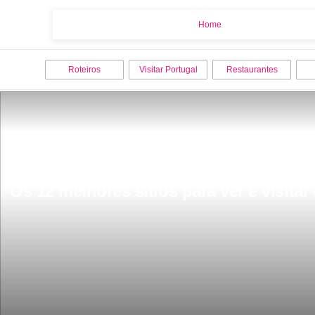
Home
Home
Roteiros
Visitar Portugal
Restaurantes
Os 12 melhores sitios para ver e visitar