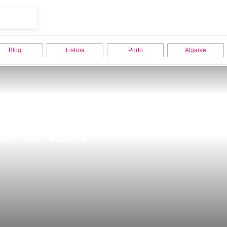
Blog
Lisboa
Porto
Algarve
 em Ilha Terceira